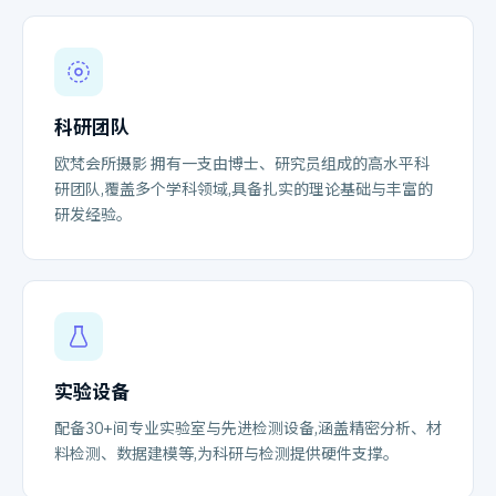
科研团队
欧梵会所摄影 拥有一支由博士、研究员组成的高水平科
研团队,覆盖多个学科领域,具备扎实的理论基础与丰富的
研发经验。
实验设备
配备30+间专业实验室与先进检测设备,涵盖精密分析、材
料检测、数据建模等,为科研与检测提供硬件支撑。