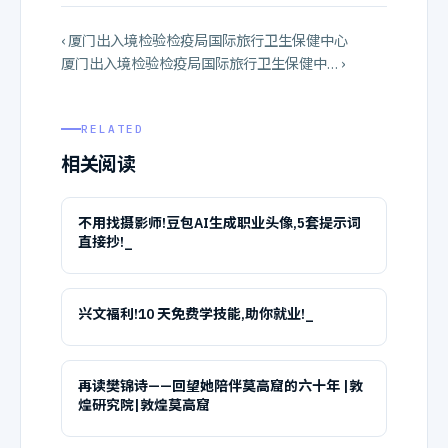
‹ 厦门出入境检验检疫局国际旅行卫生保健中心
厦门出入境检验检疫局国际旅行卫生保健中… ›
RELATED
相关阅读
不用找摄影师!豆包AI生成职业头像,5套提示词
直接抄!_
兴文福利!10 天免费学技能,助你就业!_
再读樊锦诗——回望她陪伴莫高窟的六十年 |敦
煌研究院|敦煌莫高窟